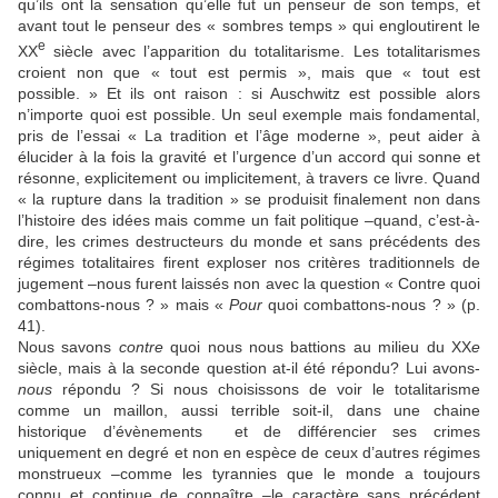
qu’ils ont la sensation qu’elle fut un penseur de son temps, et
avant tout le penseur des « sombres temps » qui engloutirent le
e
XX
siècle avec l’apparition du totalitarisme. Les totalitarismes
croient non que « tout est permis », mais que « tout est
possible. » Et ils ont raison : si Auschwitz est possible alors
n’importe quoi est possible. Un seul exemple mais fondamental,
pris de l’essai « La tradition et l’âge moderne », peut aider à
élucider à la fois la gravité et l’urgence d’un accord qui sonne et
résonne, explicitement ou implicitement, à travers ce livre. Quand
« la rupture dans la tradition » se produisit finalement non dans
l’histoire des idées mais comme un fait politique –quand, c’est-à-
dire, les crimes destructeurs du monde et sans précédents des
régimes totalitaires firent exploser nos critères traditionnels de
jugement –nous furent laissés non avec la question « Contre quoi
combattons-nous ? » mais «
Pour
quoi combattons-nous ? » (p.
41).
Nous savons
contre
quoi nous nous battions au milieu du XX
e
siècle, mais à la seconde question at-il été répondu? Lui avons-
nous
répondu ? Si nous choisissons de voir le totalitarisme
comme un maillon, aussi terrible soit-il, dans une chaine
historique d’évènements et de différencier ses crimes
uniquement en degré et non en espèce de ceux d’autres régimes
monstrueux –comme les tyrannies que le monde a toujours
connu et continue de connaître –le caractère sans précédent