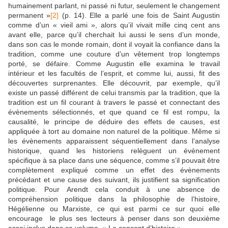
humainement parlant, ni passé ni futur, seulement le changement
permanent »
[2]
(p. 14). Elle a parlé une fois de Saint Augustin
comme d’un « vieil ami », alors qu’il vivait mille cinq cent ans
avant elle, parce qu’il cherchait lui aussi le sens d’un monde,
dans son cas le monde romain, dont il voyait la confiance dans la
tradition, comme une couture d’un vêtement trop longtemps
porté, se défaire. Comme Augustin elle examina le travail
intérieur et les facultés de l’esprit, et comme lui, aussi, fit des
découvertes surprenantes. Elle découvrit, par exemple, qu’il
existe un passé différent de celui transmis par la tradition, que la
tradition est un fil courant à travers le passé et connectant des
évènements sélectionnés, et que quand ce fil est rompu, la
causalité, le principe de déduire des effets de causes, est
appliquée à tort au domaine non naturel de la politique. Même si
les évènements apparaissent séquentiellement dans l’analyse
historique, quand les historiens relèguent un évènement
spécifique à sa place dans une séquence, comme s’il pouvait être
complètement expliqué comme un effet des évènements
précédant et une cause des suivant, ils justifient sa signification
politique. Pour Arendt cela conduit à une absence de
compréhension politique dans la philosophie de l’histoire,
Hégélienne ou Marxiste, ce qui est parmi ce sur quoi elle
encourage le plus ses lecteurs à penser dans son deuxième
essai inclus dans ce volume, « Le concept d’histoire ».