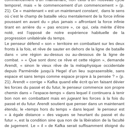
temporel, mais « le commencement d’un commencement » (p.
21). Ce « maintenant » est un maintenant
constant
, dans le sens
où c’est le champ de bataille vécu mentalement de la force infinie
poussant en avant du « plus jamais » affrontant la force infinie
tirant en arrière du « pas encore », ce qui, cela mérite d’être
noté, est l’opposé de notre expérience habituelle de la
progression unilatérale du temps.
Le penseur défend « son » territoire en combattant sur les deux
fronts à la fois, et rêve de sauter en dehors de la ligne de bataille
dans « une région au-dessus ou au-dessous de la ligne de
combat. » « Que sont donc ce rêve et cette région », demande
Arendt, « sinon le vieux rêve de la métaphysique occidentale
depuis Parménide jusqu’à Hegel d’un lieu suprasensible, sans
espace et sans temps comme espace propre à la pensée ? » (p.
21). Arendt « corrige » Kafka quand elle écrit qu’en faisant dévier
les forces du passé et du futur, le penseur commence son propre
chemin dans « l’espace-temps » dans lequel il continuera à tenir
bon non en combattant mais en
jugeant
les forces à la fois du
passé et du futur. Arendt soutient que penser dans un maintenant
étendu
, le «temps hors du temps » dans lequel le penseur est
« à égale distance » des vagues se heurtant du passé et du
futur », est la condition sine qua non de la libération de la faculté
de jugement. Le « il » de Kafka serait suffisamment éloigné du