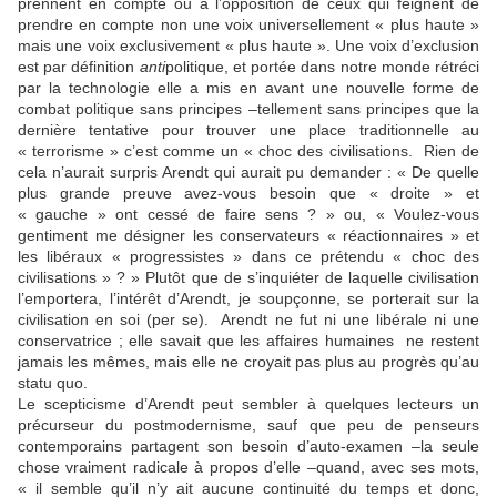
prennent en compte ou à l’opposition de ceux qui feignent de
prendre en compte non une voix universellement « plus haute »
mais une voix exclusivement « plus haute ». Une voix d’exclusion
est par définition
anti
politique, et portée dans notre monde rétréci
par la technologie elle a mis en avant une nouvelle forme de
combat politique sans principes –tellement sans principes que la
dernière tentative pour trouver une place traditionnelle au
« terrorisme » c’est comme un « choc des civilisations. Rien de
cela n’aurait surpris Arendt qui aurait pu demander : « De quelle
plus grande preuve avez-vous besoin que « droite » et
« gauche » ont cessé de faire sens ? » ou, « Voulez-vous
gentiment me désigner les conservateurs « réactionnaires » et
les libéraux « progressistes » dans ce prétendu « choc des
civilisations » ? » Plutôt que de s’inquiéter de laquelle civilisation
l’emportera, l’intérêt d’Arendt, je soupçonne, se porterait sur la
civilisation en soi (per se). Arendt ne fut ni une libérale ni une
conservatrice ; elle savait que les affaires humaines ne restent
jamais les mêmes, mais elle ne croyait pas plus au progrès qu’au
statu quo.
Le scepticisme d’Arendt peut sembler à quelques lecteurs un
précurseur du postmodernisme, sauf que peu de penseurs
contemporains partagent son besoin d’auto-examen –la seule
chose vraiment radicale à propos d’elle –quand, avec ses mots,
« il semble qu’il n’y ait aucune continuité du temps et donc,