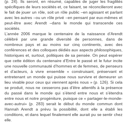
(p. 24). Ils seront, en résumé, capables de juger les fragilités
spécifiques de leurs sociétés et, ce faisant, se réconcilieront avec
le fait de jouer un rôle, soit un rôle public –en agissant et parlant
avec les autres –ou un rôle privé –en pensant par eux-mêmes et
peut-être avec Arendt –dans le monde qui transcende ces
sociétés.
L’année 2006 marque le centenaire de la naissance d’Arendt
célébré par une grande diversité de personnes, dans de
nombreux pays et au moins sur cinq continents, avec des
conférences et des colloques dédiés aux aspects philosophiques,
historiques et, surtout, politiques de sa pensée. On peut espérer
que cette édition du centenaire d’Entre le passé et le futur incite
une nouvelle communauté d’hommes et de femmes, de penseurs
et d’acteurs, à vivre ensemble « construisant, préservant et
entretenant un monde qui puisse nous survivre et demeurer un
lieu vivable pour ceux qui viennent après nous » (p. 126). Si cela
se produit, nous ne cesserons pas d’être attentifs à la présence
du passé dans le monde qui s’étend entre nous et s’étendra
entre nous et notre progéniture, puisque ce « partager-le-monde-
avec-autrui» (p. 283) serait le début du monde commun dont
Hannah Arendt a prévu la possibilité, dont elle a établi les
conditions, et dans lequel finalement elle aurait pu se sentir chez
elle.