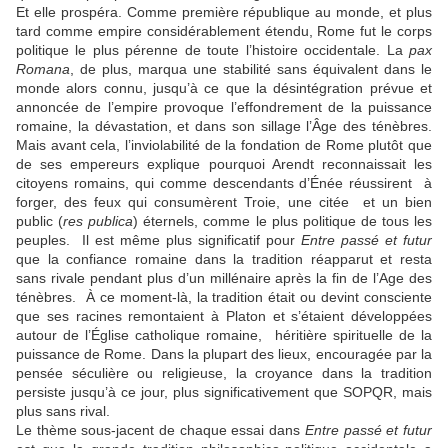
Et elle prospéra. Comme première république au monde, et plus
tard comme empire considérablement étendu, Rome fut le corps
politique le plus pérenne de toute l’histoire occidentale. La
pax
Romana
, de plus, marqua une stabilité sans équivalent dans le
monde alors connu, jusqu’à ce que la désintégration prévue et
annoncée de l’empire provoque l’effondrement de la puissance
romaine, la dévastation, et dans son sillage l’Âge des ténèbres.
Mais avant cela, l’inviolabilité de la fondation de Rome plutôt que
de ses empereurs explique pourquoi Arendt reconnaissait les
citoyens romains, qui comme descendants d’Énée réussirent à
forger, des feux qui consumèrent Troie, une citée et un bien
public (
res
publica
) éternels, comme le plus politique de tous les
peuples. Il est même plus significatif pour
Entre passé et futur
que la confiance romaine dans la tradition réapparut et resta
sans rivale pendant plus d’un millénaire après la fin de l’Age des
ténèbres. À ce moment-là, la tradition était ou devint consciente
que ses racines remontaient à Platon et s’étaient développées
autour de l’Église catholique romaine, héritière spirituelle de la
puissance de Rome. Dans la plupart des lieux, encouragée par la
pensée séculière ou religieuse, la croyance dans la tradition
persiste jusqu’à ce jour, plus significativement que SOPQR, mais
plus sans rival.
Le thème sous-jacent de chaque essai dans
Entre passé et futur