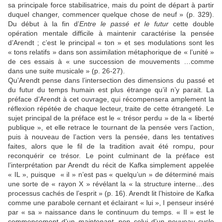
sa principale force stabilisatrice, mais du point de départ à partir
duquel changer, commencer quelque chose de neuf » (p. 329).
Du début à la fin d’
Entre le passé et le futur
cette double
opération mentale difficile à maintenir caractérise la pensée
d’Arendt ; c’est le principal « ton » et ses modulations sont les
« tons relatifs » dans son assimilation métaphorique de « l’unité »
de ces essais à « une succession de mouvements …comme
dans une suite musicale » (p. 26-27).
Qu’Arendt pense dans l’intersection des dimensions du passé et
du futur du temps humain est plus étrange qu’il n’y parait. La
préface d’Arendt à cet ouvrage, qui récompensera amplement la
réflexion répétée de chaque lecteur, traite de cette étrangeté. Le
sujet principal de la préface est le « trésor perdu » de la « liberté
publique », et elle retrace le tournant de la pensée vers l’action,
puis à nouveau de l’action vers la pensée, dans les tentatives
faites, alors que le fil de la tradition avait été rompu, pour
reconquérir ce trésor. Le point culminant de la préface est
l’interprétation par Arendt du récit de Kafka simplement appelée
« IL », puisque « il » n’est pas « quelqu’un » de déterminé mais
une sorte de « rayon X » révélant la « la structure interne…des
processus cachés de l’esprit » (p. 16). Arendt lit l’histoire de Kafka
comme une parabole cernant et éclairant « lui », l penseur inséré
par « sa » naissance dans le continuum du temps. « Il » est le
commencement d’un
maintenant
, non celui d’un nouveau cycle