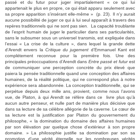
passé et du futur pour juger impartialement « ce qui lui
appartenait le plus en propre, ce qui était apparu seulement avec
sa propre apparition s’insérant elle-même » (p. 23). Il n’y aurait
aucune possibilité de juger ce qui à lui seul apparaît à travers des
repères traditionnels qui ne sont pas sien. La capacité troublante
de l’esprit humain de juger le particulier dans ses particularités,
sans le subsumer sous un universel transmis, est expliquée dans
l’essai « La crise de la culture », dans lequel la grande dette
d’Arendt envers la
Critique du jugement
d’Emmanuel Kant est
complétement reconnue pour la première fois. Une des
principales préoccupations d’Arendt dans
Entre passé et futur
est
de communiquer une perception concrète du prix élevé que
paiera la pensée traditionnelle quand une conception des affaires
humaines, de la réalité politique, qui ne correspond plus à notre
expérience sera abandonnée. La conception traditionnelle, qui se
perpétue depuis deux mille ans, provient, comme nous l’avons
vue, de Platon, à qui Arendt se réfère dans ce livre plus qu’à
aucun autre penseur, et nulle part de manière plus décisive que
dans sa lecture de sa célèbre allégorie de la caverne. Le cœur de
sa lecture est la justification par Platon du gouvernement du
philosophe, « la domination du domaine des affaires humaines
par son élévation par quelque chose d’extérieur à son propre
domaine. » La philosophie justifie sa domination par son sa
promotion d’une vérité éternelle sur les nombreuses vérités