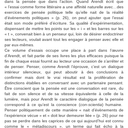
dans la pensée que dans l’action. Quand Arendt écrit que
« l’essai comme forme littéraire a une affinité naturelle avec…des
exercices de pensée politique telle qu’elle nait de la réalité
d’évènements politiques » (p. 26), on peut ajouter que l’essai
était son mode préféré d’écriture. Sa qualité d’expérimentation,
dispensant de mettre les points sur les « i » et les barres sur les
« t », convenait bien à un penseur qui, loin de désirer endoctriner
ses lecteurs, voulait avant tout les engager à penser avec elle et
par eux-mêmes.
Ce volume d’essais occupe une place à part dans l’œuvre
d’Arendt, et fait partie de ses livres les plus efficaces puisque la
fin de chaque essai fournit au lecteur une occasion de
s’arrêter
et
de penser. Penser, comme Arendt l’éprouve, c’est un dialogue
intérieur silencieux, qui peut aboutir à des conclusions à
confirmer mais dont le vrai résultat est la prolifération de
distinctions établies en
conversant
avec un partenaire pensant.
Être conscient que la pensée est une conversation est rare, du
fait de son silence et de sa vitesse équivalente à celle de la
lumière, mais pour Arendt le caractère dialogique de la pensée
correspond à ce qu’est la conscience (
con-
scientia
) humaine.
Penser politiquement de cette manière « nait d’évènements de
l’expérience vécue » et « doit leur demeurer liée » (p. 26) pour ne
pas se perdre dans les caprices de ce qui aujourd’hui est connu
comme le « métadiscours », un terme qui fait écho à la