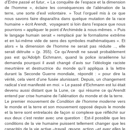
d’Entre passé et futur
, « La conquête de l’espace et la dimension
de l’homme », éclaire les conséquences de l’aliénation de la
terre, une sorte d’exil volontaire. » Tout l’orgueil mis à ce que
nous savons faire disparaîtra dans quelque mutation de la race
humaine » écrit Arendt, voyageant si loin dans l’espace que nous
pourrions « appliquer le point d’Archimède à nous-mêmes. » Puis
le langage humain serait « remplacé par le formalisme extrême
et en lui-même vide de sens des symboles mathématiques ». Et
alors « la dimension de l’homme ne serait pas réduite .., elle
serait détruite » (p. 355). Ce qu’Arendt ne savait probablement
pas est qu’Adolph Eichmann, quand la police israélienne lui
demanda pourquoi il avait changé d’avis sur l’idéologie raciste
meurtrière et destructrice du monde qu’il appliqua à la lettre
durant la Seconde Guerre mondiale, répondit : « pour dire la
vérité, cela vient d’une fusée alunissant. Depuis, un changement
radical s’est manifesté en moi. » Le passé d’Eichmann est lui était
devenu aussi distant que la Lune, ce qui résume ce qu’Arendt
entend par crise humaine de l’aliénation du monde et de la terre.
Le premier mouvement de
Condition de l’homme moderne
vers
le monde et la terre et son mouvement opposé depuis le monde
et la terre sont entrelacés de façon si complexe que réfléchir sur
eux deux c’est rester avec une question : Est-il possible que les
conditions de la vie humaine puissent tellement changer que les
capacités de la vie active –travail, œuvre, action –et avec elles le