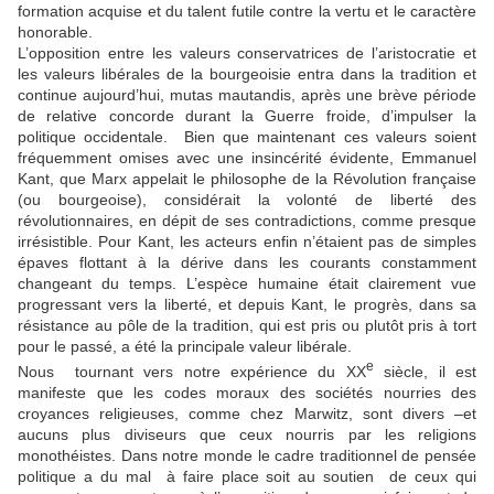
formation acquise et du talent futile contre la vertu et le caractère
honorable.
L’opposition entre les valeurs conservatrices de l’aristocratie et
les valeurs libérales de la bourgeoisie entra dans la tradition et
continue aujourd’hui, mutas mautandis, après une brève période
de relative concorde durant la Guerre froide, d’impulser la
politique occidentale. Bien que maintenant ces valeurs soient
fréquemment omises avec une insincérité évidente, Emmanuel
Kant, que Marx appelait le philosophe de la Révolution française
(ou bourgeoise), considérait la volonté de liberté des
révolutionnaires, en dépit de ses contradictions, comme presque
irrésistible. Pour Kant, les acteurs enfin n’étaient pas de simples
épaves flottant à la dérive dans les courants constamment
changeant du temps. L’espèce humaine était clairement vue
progressant vers la liberté, et depuis Kant, le progrès, dans sa
résistance au pôle de la tradition, qui est pris ou plutôt pris à tort
pour le passé, a été la principale valeur libérale.
e
Nous tournant vers notre expérience du XX
siècle, il est
manifeste que les codes moraux des sociétés nourries des
croyances religieuses, comme chez Marwitz, sont divers –et
aucuns plus diviseurs que ceux nourris par les religions
monothéistes. Dans notre monde le cadre traditionnel de pensée
politique a du mal à faire place soit au soutien de ceux qui