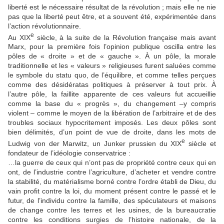
liberté est le nécessaire résultat de la révolution ; mais elle ne nie
pas que la liberté peut être, et a souvent été, expérimentée dans
l’action révolutionnaire.
e
Au XIX
siècle, à la suite de la Révolution française mais avant
Marx, pour la première fois l’opinion publique oscilla entre les
pôles de « droite » et de « gauche ». À un pôle, la morale
traditionnelle et les « valeurs » religieuses furent saluées comme
le symbole du statu quo, de l’équilibre, et comme telles perçues
comme des désidératas politiques à préserver à tout prix. À
l’autre pôle, la faillite apparente de ces valeurs fut accueillie
comme la base du « progrès », du changement –y compris
violent – comme le moyen de la libération de l’arbitraire et de des
troubles sociaux hypocritement imposés. Les deux pôles sont
bien délimités, d’un point de vue de droite, dans les mots de
e
Ludwig von der Marwitz, un Junker prussien du XIX
siècle et
fondateur de l’idéologie conservatrice :
…la guerre de ceux qui n’ont pas de propriété contre ceux qui en
ont, de l’industrie contre l’agriculture, d’acheter et vendre contre
la stabilité, du matérialisme borné contre l’ordre établi de Dieu, du
vain profit contre la loi, du moment présent contre le passé et le
futur, de l’individu contre la famille, des spéculateurs et maisons
de change contre les terres et les usines, de la bureaucratie
contre les conditions surgies de l’histoire nationale, de la