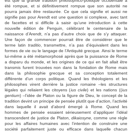
est que la grande tradition philosophico-politique occidentale a
été rompue, et si définitivement rompue que son autorité ne
pourra jamais être restaurée. Ce que cela signifie et aussi ne
signifie pas pour Arendt est une question si complexe, avec tant
de facettes et si difficile à saisir qu’une introduction à cette
nouvelle édition de Penguin, célébrant le centenaire de la
naissance d’Arendt, n’a pas d’autre choix que de s’y attaquer.
Une façon de commencer pourrait être de considérer que le
terme latin
traditio
, transmettre, n’a pas d’équivalent dans les
formes de vie ou le langage de l’Antiquité grecque. Ainsi le terme
lui-même a été métamorphosé après que la puissance de Rome
a disparu du monde, et les origines de ce qui en fait allait être
transmis furent trouvées non dans la fondation de Rome mais
dans la philosophie grecque et sa conception totalement
différente d’un corps politique. Quand les théologiens et les
philosophes virent derrière la justice romaine –les structures
légales qui reliaient les citoyens (
ius civile
) et les nations ((
ius
gentium
) –l’idée de Platon ou la figure de Dieu, le concept de la
tradition devint un principe de pensée plutôt que d’action, l’activité
dans laquelle il avait d’abord émergé à Rome. Quand les
hommes de pensée essaient sérieusement d’appliquer l’idéal
transcendent de justice de Platon,
dikaiosyne,
comme une règle
pour les affaires humaines avec l’intention de construire une
société parfaitement juste ou efficace dans laquelle chacun