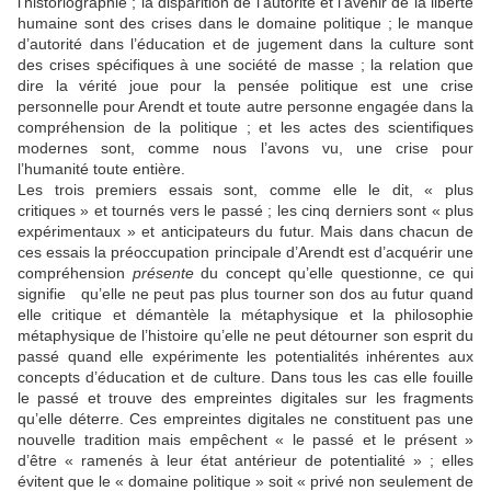
l’historiographie ; la disparition de l’autorité et l’avenir de la liberté
humaine sont des crises dans le domaine politique ; le manque
d’autorité dans l’éducation et de jugement dans la culture sont
des crises spécifiques à une société de masse ; la relation que
dire la vérité joue pour la pensée politique est une crise
personnelle pour Arendt et toute autre personne engagée dans la
compréhension de la politique ; et les actes des scientifiques
modernes sont, comme nous l’avons vu, une crise pour
l’humanité toute entière.
Les trois premiers essais sont, comme elle le dit, « plus
critiques » et tournés vers le passé ; les cinq derniers sont « plus
expérimentaux » et anticipateurs du futur. Mais dans chacun de
ces essais la préoccupation principale d’Arendt est d’acquérir une
compréhension
présente
du concept qu’elle questionne, ce qui
signifie qu’elle ne peut pas plus tourner son dos au futur quand
elle critique et démantèle la métaphysique et la philosophie
métaphysique de l’histoire qu’elle ne peut détourner son esprit du
passé quand elle expérimente les potentialités inhérentes aux
concepts d’éducation et de culture. Dans tous les cas elle fouille
le passé et trouve des empreintes digitales sur les fragments
qu’elle déterre. Ces empreintes digitales ne constituent pas une
nouvelle tradition mais empêchent « le passé et le présent »
d’être « ramenés à leur état antérieur de potentialité » ; elles
évitent que le « domaine politique » soit « privé non seulement de