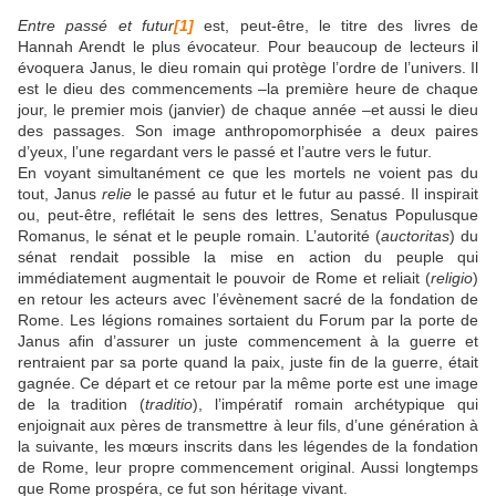
Entre passé et futur
[1]
est, peut-être, le titre des livres de
Hannah Arendt le plus évocateur. Pour beaucoup de lecteurs il
évoquera Janus, le dieu romain qui protège l’ordre de l’univers. Il
est le dieu des commencements –la première heure de chaque
jour, le premier mois (janvier) de chaque année –et aussi le dieu
des passages. Son image anthropomorphisée a deux paires
d’yeux, l’une regardant vers le passé et l’autre vers le futur.
En voyant simultanément ce que les mortels ne voient pas du
tout, Janus
relie
le passé au futur et le futur au passé. Il inspirait
ou, peut-être, reflétait le sens des lettres, Senatus Populusque
Romanus, le sénat et le peuple romain. L’autorité (
auctoritas
) du
sénat rendait possible la mise en action du peuple qui
immédiatement augmentait le pouvoir de Rome et reliait (
religio
)
en retour les acteurs avec l’évènement sacré de la fondation de
Rome. Les légions romaines sortaient du Forum par la porte de
Janus afin d’assurer un juste commencement à la guerre et
rentraient par sa porte quand la paix, juste fin de la guerre, était
gagnée. Ce départ et ce retour par la même porte est une image
de la tradition (
traditio
), l’impératif romain archétypique qui
enjoignait aux pères de transmettre à leur fils, d’une génération à
la suivante, les mœurs inscrits dans les légendes de la fondation
de Rome, leur propre commencement original. Aussi longtemps
que Rome prospéra, ce fut son héritage vivant.