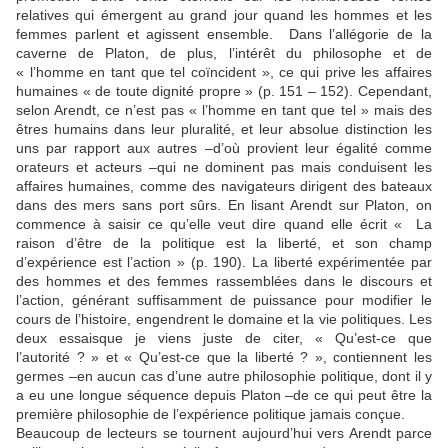
relatives qui émergent au grand jour quand les hommes et les
femmes parlent et agissent ensemble. Dans l’allégorie de la
caverne de Platon, de plus, l’intérêt du philosophe et de
« l’homme en tant que tel coïncident », ce qui prive les affaires
humaines « de toute dignité propre » (p. 151 – 152). Cependant,
selon Arendt, ce n’est pas « l’homme en tant que tel » mais des
êtres humains dans leur pluralité, et leur absolue distinction les
uns par rapport aux autres –d’où provient leur égalité comme
orateurs et acteurs –qui ne dominent pas mais conduisent les
affaires humaines, comme des navigateurs dirigent des bateaux
dans des mers sans port sûrs. En lisant Arendt sur Platon, on
commence à saisir ce qu’elle veut dire quand elle écrit « La
raison d’être de la politique est la liberté, et son champ
d’expérience est l’action » (p. 190). La liberté expérimentée par
des hommes et des femmes rassemblées dans le discours et
l’action, générant suffisamment de puissance pour modifier le
cours de l’histoire, engendrent le domaine et la vie politiques. Les
deux essaisque je viens juste de citer, « Qu’est-ce que
l’autorité ? » et « Qu’est-ce que la liberté ? », contiennent les
germes –en aucun cas d’une autre philosophie politique, dont il y
a eu une longue séquence depuis Platon –de ce qui peut être la
première philosophie de l’expérience politique jamais conçue.
Beaucoup de lecteurs se tournent aujourd’hui vers Arendt parce