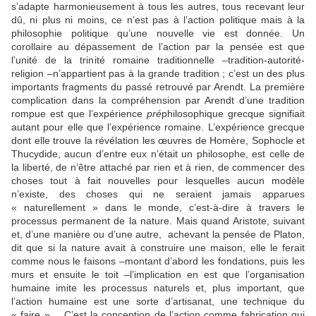
s’adapte harmonieusement à tous les autres, tous recevant leur
dû, ni plus ni moins, ce n’est pas à l’action politique mais à la
philosophie politique qu’une nouvelle vie est donnée. Un
corollaire au dépassement de l’action par la pensée est que
l’unité de la trinité romaine traditionnelle –tradition-autorité-
religion –n’appartient pas à la grande tradition ; c’est un des plus
importants fragments du passé retrouvé par Arendt. La première
complication dans la compréhension par Arendt d’une tradition
rompue est que l’expérience
pré
philosophique grecque signifiait
autant pour elle que l’expérience romaine. L’expérience grecque
dont elle trouve la révélation les œuvres de Homère, Sophocle et
Thucydide, aucun d’entre eux n’était un philosophe, est celle de
la liberté, de n’être attaché par rien et à rien, de commencer des
choses tout à fait nouvelles pour lesquelles aucun modèle
n’existe, des choses qui ne seraient jamais apparues
« naturellement » dans le monde, c’est-à-dire à travers le
processus permanent de la nature. Mais quand Aristote, suivant
et, d’une manière ou d’une autre, achevant la pensée de Platon,
dit que si la nature avait à construire une maison, elle le ferait
comme nous le faisons –montant d’abord les fondations, puis les
murs et ensuite le toit –l’implication en est que l’organisation
humaine imite les processus naturels et, plus important, que
l’action humaine est une sorte d’artisanat, une technique du
« faire ». C’est la conception de l’action comme fabrication qui