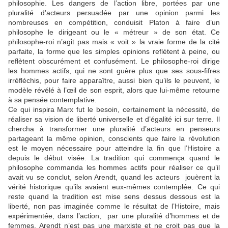
philosophie. Les dangers de l’action libre, portées par une
pluralité d’acteurs persuadée par une opinion parmi les
nombreuses en compétition, conduisit Platon à faire d’un
philosophe le dirigeant ou le « métreur » de son état. Ce
philosophe-roi n’agit pas mais « voit » la vraie forme de la cité
parfaite, la forme que les simples opinions reflètent à peine, ou
reflètent obscurément et confusément. Le philosophe-roi dirige
les hommes actifs, qui ne sont guère plus que ses sous-fifres
irréfléchis, pour faire apparaître, aussi bien qu’ils le peuvent, le
modèle révélé à l’œil de son esprit, alors que lui-même retourne
à sa pensée contemplative.
Ce qui inspira Marx fut le besoin, certainement la nécessité, de
réaliser sa vision de liberté universelle et d’égalité ici sur terre. Il
chercha à transformer une pluralité d’acteurs en penseurs
partageant la même opinion, conscients que faire la révolution
est le moyen nécessaire pour atteindre la fin que l’Histoire a
depuis le début visée. La tradition qui commença quand le
philosophe commanda les hommes actifs pour réaliser ce qu’il
avait vu se conclut, selon Arendt, quand les acteurs jouèrent la
vérité historique qu’ils avaient eux-mêmes contemplée. Ce qui
reste quand la tradition est mise sens dessus dessous est la
liberté, non pas imaginée comme le résultat de l’Histoire, mais
expérimentée, dans l’action, par une pluralité d’hommes et de
femmes. Arendt n’est pas une marxiste et ne croit pas que la