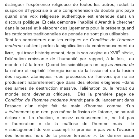
distinguer l’expérience religieuse de toutes les autres, réduit la
suspicion d’hypocrisie à une compréhension du double prix payé
quand une voix religieuse authentique est entendue dans un
discours politique. Et cela démontre l’habilité d’Arendt à chercher
dans le passé et à élaborer des jugements pour le présent quand
les catégories traditionnelles de pensée ne sont plus utilisables.
Tant les admirateurs que les critiques de
Condition de l’homme
moderne
oublient parfois la signification du contremouvement du
e
livre, qui trace historiquement, depuis son origine au XVII
siècle,
l’aliénation croissante de l’humanité par rapport, à la fois, au
monde et à la terre. Quand les scientifiques ont agi
au niveau de
la nature et exploité l’énergie issue de la fission et de la fusion
des noyaux atomiques –des processus de l’univers qui ne se
produisent naturellement que dans des étoiles éloignées –dans
des armes de destruction massive, l’aliénation ou le retrait du
monde sont devenus critiques. Dès la première page de
Condition de l’homme moderne
Arendt parle du lancement dans
l’espace d’un objet fait de main d’homme comme d’un
« évènement que rien, pas même la fission de l’atome, ne saurait
éclipser ». La réaction, « assez curieusement », ne fut pas
« l’admiration » de la maîtrise de l’homme mais le
« soulagement de voir accompli le premier « pas vers l’évasion
des hommes hors de la prison terrestre ». Le dernier essai