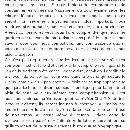
meurt dans nos mains. Si nous tentons de comprendre et de
condamner les crimes du Nazisme et du Bolchévisme selon les
critères légaux, moraux et religieux traditionnels, nos esprit
seront non seulement mystifiés mais, plus important, nous
rendrons plus probable, même sans idéologie, leur reproduction.
Arendt comprend et veut nous faire comprendre que nous ne
garderons les crimes du totalitarisme sans précédent que si nous
savons
pour
quoi nous combattons, une connaissance que ni
tanks ni missiles ni aucun autre moyen de violence ne peut nous
aider à acquérir.
Ce n’est pas trop attendre que les lecteurs de ce livre réalisent
combien il est difficile d’atteindre à la compréhension quand le
lien de la tradition a été cassé –c’est-à-dire, combien il est difficile
à chacun de penser par soi-même dans la brèche qui sépare le
« plus jamais » du « pas encore. » Mais est-ce trop espérer que
quelques lecteurs réalisent combien bénéfique pour le monde et
plein de sens pour eux-mêmes cette compréhension, qui est
aussi une auto-compréhension, peut se révéler être ? Si de tels
lecteurs existent, ils seront inclinés à chercher, au moins par
intermittence, « le chemin frayé par la pensée », « le petit tracé
de non-temps…au cœur même du temps » dans lequel le
« souvenir » du passé et « l’attente » du futur « sauvent tout ce
qu’ils touchent de la ruine du temps historique et biographique »