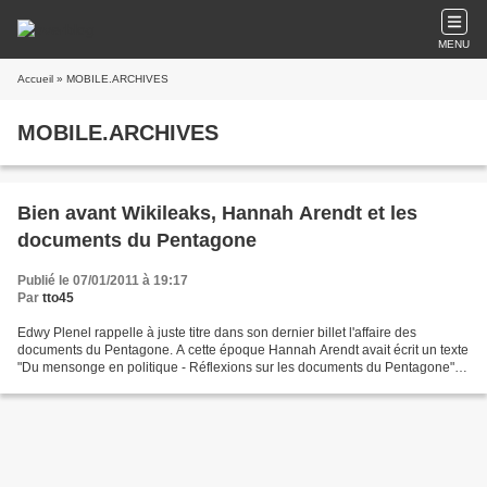
MENU
Accueil
» MOBILE.ARCHIVES
MOBILE.ARCHIVES
Bien avant Wikileaks, Hannah Arendt et les
documents du Pentagone
Publié le 07/01/2011 à 19:17
Par
tto45
Edwy Plenel rappelle à juste titre dans son dernier billet l'affaire des
documents du Pentagone. A cette époque Hannah Arendt avait écrit un texte
"Du mensonge en politique - Réflexions sur les documents du Pentagone".
Un court extrait de ce texte accompagné,en...