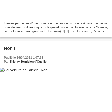
8 textes permettant d’interroger la numérisation du monde À partir d’un triple
point de vue : philosophique, politique et historique. Troisième texte Science,
technologie et idéologie (Eric Hobsbawm) [1] [1] Eric Hobsbawm, L’âge des
extrêmes, André Versaille...
Non !
Publié le 26/04/2021 à 07:33
Par
Thierry Ternisien d'Ouville