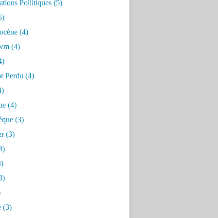
tions Pollitiques
(5)
5)
ocène
(4)
awm
(4)
4)
or Perdu
(4)
4)
ue
(4)
èque
(3)
er
(3)
3)
)
3)
)
e
(3)