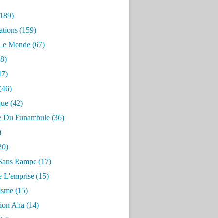
189)
ations
(159)
 Le Monde
(67)
8)
47)
(46)
que
(42)
e Du Funambule
(36)
)
20)
Sans Rampe
(17)
e L'emprise
(15)
risme
(15)
tion Aha
(14)