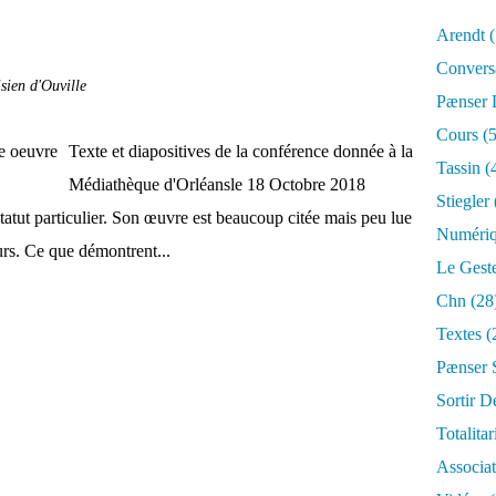
Arendt
(
Convers
sien d'Ouville
Pænser
Cours
(5
Texte et diapositives de la conférence donnée à la
Tassin
(
Médiathèque d'Orléansle 18 Octobre 2018
Stiegler
atut particulier. Son œuvre est beaucoup citée mais peu lue
Numéri
urs. Ce que démontrent...
Le Gest
Chn
(28
Textes
(
Pænser 
Sortir D
Totalita
Associa