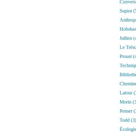
Conversa
Supiot
(
Anthrop
Hobsb
Jullien
(
Le Trés
Proust
(
Techniq
Biblioth
Chemin
Latour
(
Morin
(3
Penser
(
Todd
(3
Écologi