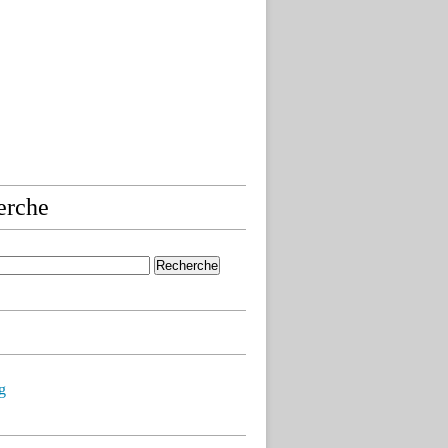
erche
g