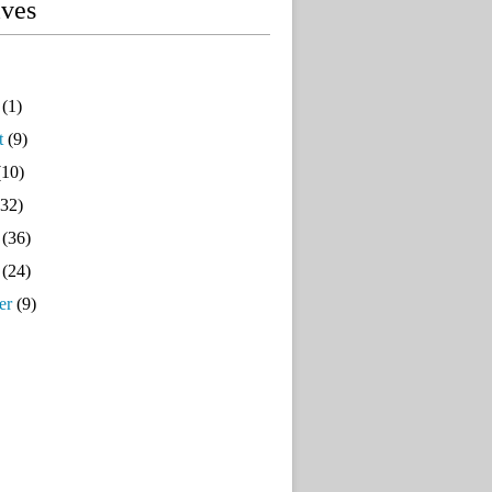
ives
(1)
t
(9)
10)
32)
(36)
(24)
er
(9)