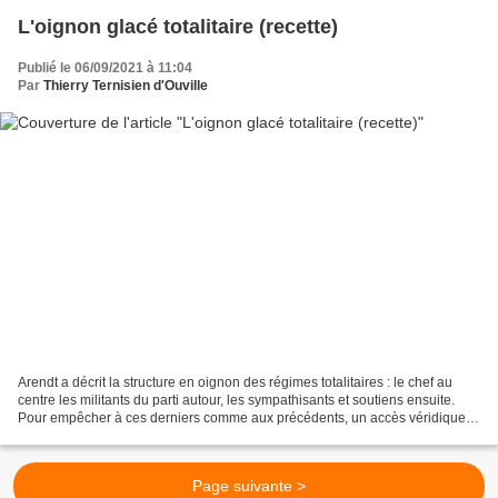
L'oignon glacé totalitaire (recette)
Publié le 06/09/2021 à 11:04
Par
Thierry Ternisien d'Ouville
Arendt a décrit la structure en oignon des régimes totalitaires : le chef au
centre les militants du parti autour, les sympathisants et soutiens ensuite.
Pour empêcher à ces derniers comme aux précédents, un accès véridique
au réel nous voyons bien aujourd'hui...
Page suivante >