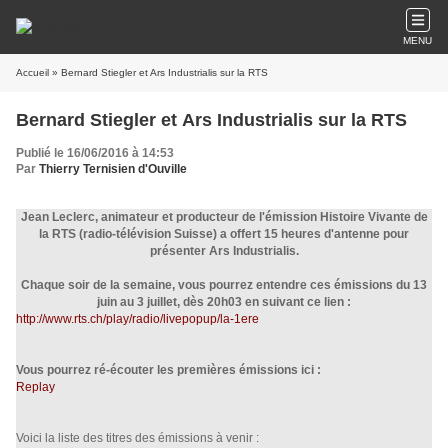
MENU
Accueil
» Bernard Stiegler et Ars Industrialis sur la RTS
Bernard Stiegler et Ars Industrialis sur la RTS
Publié le 16/06/2016 à 14:53
Par
Thierry Ternisien d'Ouville
Jean Leclerc, animateur et producteur de l'émission Histoire Vivante de
la RTS (radio-télévision Suisse) a offert 15 heures d'antenne pour
présenter Ars Industrialis.
Chaque soir de la semaine, vous pourrez entendre ces émissions du 13
juin au 3 juillet, dès 20h03 en suivant ce lien :
http://www.rts.ch/play/radio/livepopup/la-1ere
Vous pourrez ré-écouter les premières émissions ici :
Replay
Voici la liste des titres des émissions à venir :