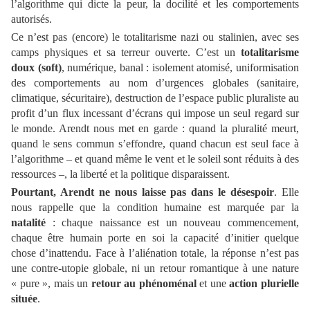
l’algorithme qui dicte la peur, la docilité et les comportements
autorisés.
Ce n’est pas (encore) le totalitarisme nazi ou stalinien, avec ses
camps physiques et sa terreur ouverte. C’est un
totalitarisme
doux (soft)
, numérique, banal : isolement atomisé, uniformisation
des comportements au nom d’urgences globales (sanitaire,
climatique, sécuritaire), destruction de l’espace public pluraliste au
profit d’un flux incessant d’écrans qui impose un seul regard sur
le monde. Arendt nous met en garde : quand la pluralité meurt,
quand le sens commun s’effondre, quand chacun est seul face à
l’algorithme – et quand même le vent et le soleil sont réduits à des
ressources –, la liberté et la politique disparaissent.
Pourtant, Arendt ne nous laisse pas dans le désespoir
. Elle
nous rappelle que la condition humaine est marquée par la
natalité
: chaque naissance est un nouveau commencement,
chaque être humain porte en soi la capacité d’initier quelque
chose d’inattendu. Face à l’aliénation totale, la réponse n’est pas
une contre-utopie globale, ni un retour romantique à une nature
« pure », mais un
retour au phénoménal
et une
action plurielle
située
.