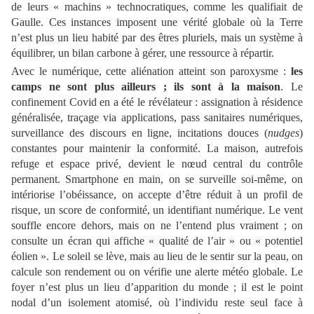
de leurs « machins » technocratiques, comme les qualifiait de
Gaulle. Ces instances imposent une vérité globale où la Terre
n’est plus un lieu habité par des êtres pluriels, mais un système à
équilibrer, un bilan carbone à gérer, une ressource à répartir.
Avec le numérique, cette aliénation atteint son paroxysme :
les
camps ne sont plus ailleurs ; ils sont à la maison
. Le
confinement Covid en a été le révélateur : assignation à résidence
généralisée, traçage via applications, pass sanitaires numériques,
surveillance des discours en ligne, incitations douces (
nudges
)
constantes pour maintenir la conformité. La maison, autrefois
refuge et espace privé, devient le nœud central du contrôle
permanent. Smartphone en main, on se surveille soi-même, on
intériorise l’obéissance, on accepte d’être réduit à un profil de
risque, un score de conformité, un identifiant numérique. Le vent
souffle encore dehors, mais on ne l’entend plus vraiment ; on
consulte un écran qui affiche « qualité de l’air » ou « potentiel
éolien ». Le soleil se lève, mais au lieu de le sentir sur la peau, on
calcule son rendement ou on vérifie une alerte météo globale. Le
foyer n’est plus un lieu d’apparition du monde ; il est le point
nodal d’un isolement atomisé, où l’individu reste seul face à