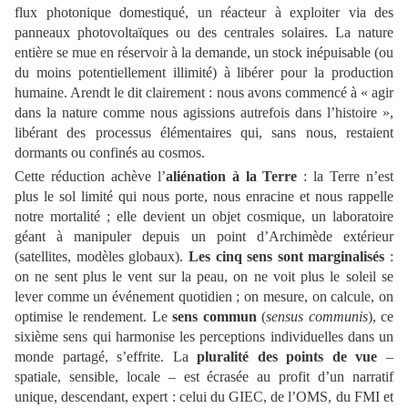
flux photonique domestiqué, un réacteur à exploiter via des
panneaux photovoltaïques ou des centrales solaires. La nature
entière se mue en réservoir à la demande, un stock inépuisable (ou
du moins potentiellement illimité) à libérer pour la production
humaine. Arendt le dit clairement : nous avons commencé à « agir
dans la nature comme nous agissions autrefois dans l’histoire »,
libérant des processus élémentaires qui, sans nous, restaient
dormants ou confinés au cosmos.
Cette réduction achève l’
aliénation à la Terre
: la Terre n’est
plus le sol limité qui nous porte, nous enracine et nous rappelle
notre mortalité ; elle devient un objet cosmique, un laboratoire
géant à manipuler depuis un point d’Archimède extérieur
(satellites, modèles globaux).
Les cinq sens sont marginalisés
:
on ne sent plus le vent sur la peau, on ne voit plus le soleil se
lever comme un événement quotidien ; on mesure, on calcule, on
optimise le rendement. Le
sens commun
(
sensus communis
), ce
sixième sens qui harmonise les perceptions individuelles dans un
monde partagé, s’effrite. La
pluralité des points de vue
–
spatiale, sensible, locale – est écrasée au profit d’un narratif
unique, descendant, expert : celui du GIEC, de l’OMS, du FMI et