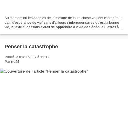
Au moment où les adeptes de la mesure de toute chose veulent capter "tout
gain d'espérance de vie" sans d'ailleurs s'interroger sur ce qu'est la bonne
vie, le texte ci-dessous extrait de Apprendre à vivre de Sénèque (Lettres à
Lucilius) mérite d'être...
Penser la catastrophe
Publié le 01/11/2007 à 15:12
Par
tto45