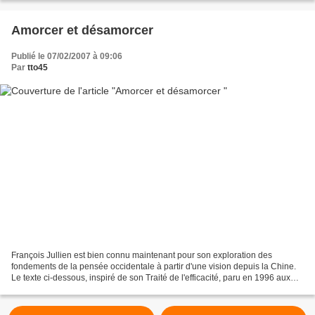
Amorcer et désamorcer
Publié le 07/02/2007 à 09:06
Par
tto45
François Jullien est bien connu maintenant pour son exploration des
fondements de la pensée occidentale à partir d'une vision depuis la Chine.
Le texte ci-dessous, inspiré de son Traité de l'efficacité, paru en 1996 aux
éditions Grasset, met en évidence...