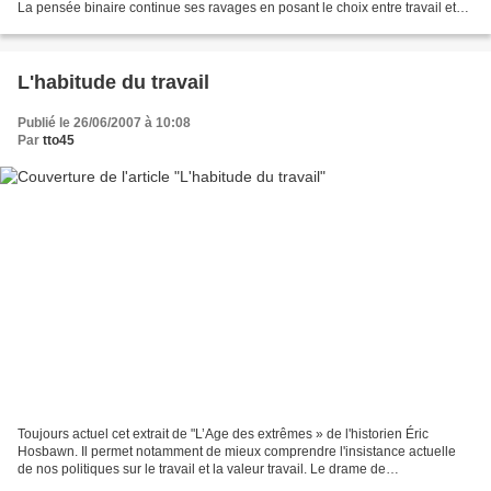
La pensée binaire continue ses ravages en posant le choix entre travail et
retraite. Travail vu comme...
L'habitude du travail
Publié le 26/06/2007 à 10:08
Par
tto45
Toujours actuel cet extrait de "L’Age des extrêmes » de l'historien Éric
Hosbawn. Il permet notamment de mieux comprendre l'insistance actuelle
de nos politiques sur le travail et la valeur travail. Le drame de
l’effondrement des traditions et des valeurs...