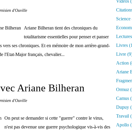
Vidéos
(
Citation
rnisien d'Ouville
Science
Econom
Ariane Bilheran tient des chroniques du
Lectures
totalitarisme essentielles pour penser et panser
Livres
(
ns vers ses chroniques. Et en mémoire de mon arrière-grand-
Livre
(9
 l'Etat-Major français, chevalier...
Action
(
Ariane B
Fragmen
vec Ariane Bilheran
Ormuz
(
Camus
(
rnisien d'Ouville
Dupuy
(
Travail
(
On peut se demander si cette "guerre" contre le virus,
Apollo
(
n'est pas devenue une guerre psychologique vis-à-vis des