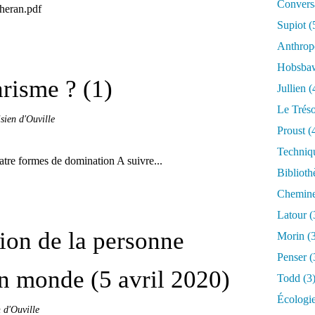
Conversa
lheran.pdf
Supiot
(
Anthrop
Hobsb
arisme ? (1)
Jullien
(
Le Trés
sien d'Ouville
Proust
(
Techniq
atre formes de domination A suivre...
Biblioth
Chemin
Latour
(
tion de la personne
Morin
(3
Penser
(
n monde (5 avril 2020)
Todd
(3
Écologi
 d'Ouville