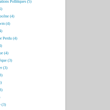
tions Pollitiques
(5)
5)
ocène
(4)
awm
(4)
4)
or Perdu
(4)
4)
ue
(4)
èque
(3)
er
(3)
3)
)
3)
)
e
(3)