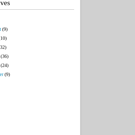
ives
t
(9)
10)
32)
(36)
(24)
er
(9)