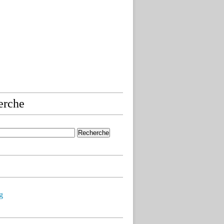
erche
g