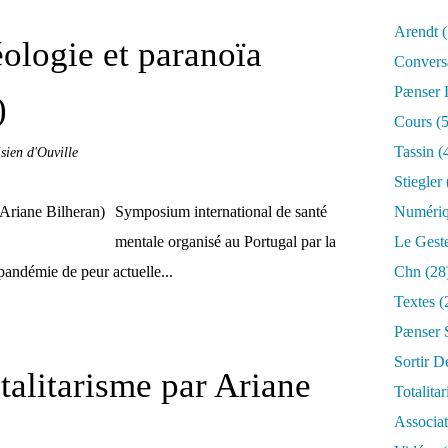
Arendt
(
éologie et paranoïa
Convers
Pænser
)
Cours
(5
Tassin
(
sien d'Ouville
Stiegler
Symposium international de santé
Numéri
mentale organisé au Portugal par la
Le Gest
pandémie de peur actuelle...
Chn
(28
Textes
(
Pænser 
Sortir D
talitarisme par Ariane
Totalita
Associa