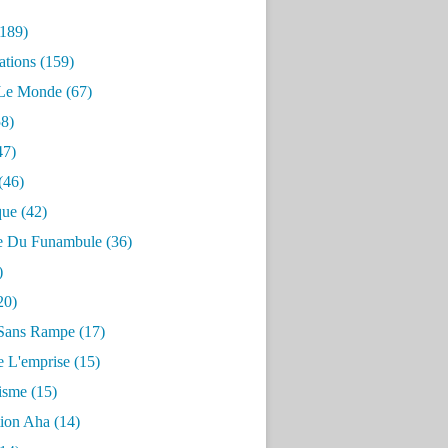
189)
ations
(159)
 Le Monde
(67)
8)
47)
(46)
que
(42)
e Du Funambule
(36)
)
20)
Sans Rampe
(17)
e L'emprise
(15)
risme
(15)
tion Aha
(14)