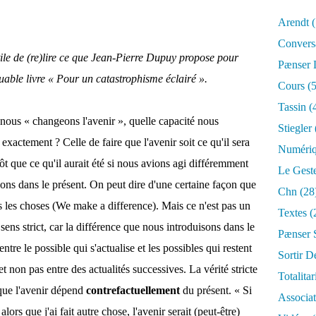
Arendt
(
Convers
utile de (re)lire ce que Jean-Pierre Dupuy propose pour
Pænser
able livre « Pour un catastrophisme éclairé ».
Cours
(5
Tassin
(
us « changeons l'avenir », quelle capacité nous
Stiegler
 exactement ? Cel
le de faire que l'avenir soit ce qu'il sera
Numéri
ôt que ce qu'il aurait été si nous avions agi différemment
Le Gest
sons dans le présent. On peut dire d'une certaine façon que
Chn
(28
les choses (We make a difference). Mais ce n'est pas un
Textes
(
ens strict, car la différence que nous introduisons dans le
Pænser 
ntre le possible qui s'actualise et les possibles qui restent
Sortir D
et non pas entre des actualités successives. La vérité stricte
Totalita
 que l'avenir dépend
contrefactuellement
du présent. « Si
Associa
, alors que j'ai fait autre chose, l'avenir serait (peut-être)