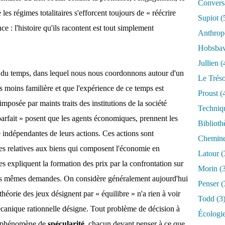
Conversa
 les régimes totalitaires s'efforcent toujours de « réécrire
Supiot
(
nce : l'histoire qu'ils racontent est tout simplement
Anthrop
Hobsb
Jullien
(
 du temps, dans lequel nous nous coordonnons autour d'un
Le Trés
s moins familière
et que l'expérience de ce temps est
Proust
(
imposée par maints traits des institutions de la société
Techniq
rfait » posent que les agents économiques, prennent les
Biblioth
e indépendantes de leurs actions. Ces actions sont
Chemin
des relatives aux biens qui composent l'économie en
Latour
(
 expliquent la formation des prix par la confrontation sur
Morin
(3
ces mêmes demandes. On considère généralement aujourd'hui
Penser
(
héorie des jeux désignent par « équilibre » n'a rien à voir
Todd
(3
écanique rationnelle désigne. Tout problème de décision à
Écologi
n phénomène de
spécularité
, chacun devant penser à ce que