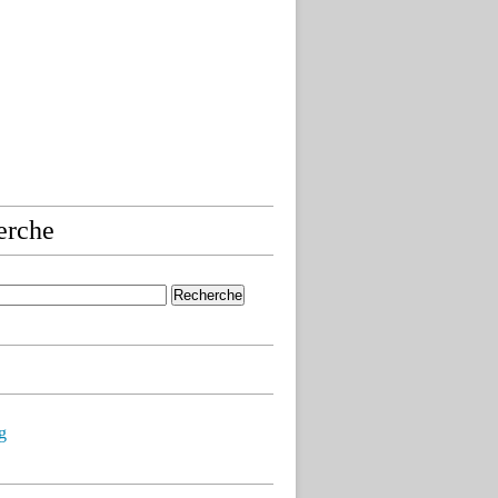
erche
g