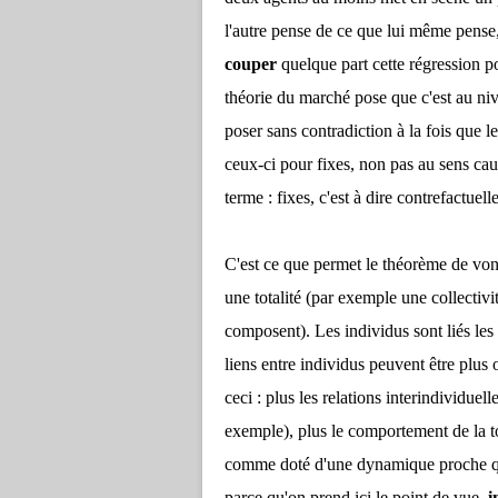
l'autre pense de ce que lui même pense
couper
quelque part cette régression po
théorie du marché pose que c'est au niv
poser sans contradiction à la fois que le
ceux-ci pour fixes, non pas au sens ca
terme : fixes, c'est à dire contrefactue
C'est ce que permet le théorème de von 
une totalité (par exemple une collectivi
composent). Les individus sont liés les u
liens entre individus peuvent être plus 
ceci : plus les relations interindividue
exemple), plus le comportement de la to
comme doté d'une dynamique proche qui 
parce qu'on prend ici le point de vue,
i