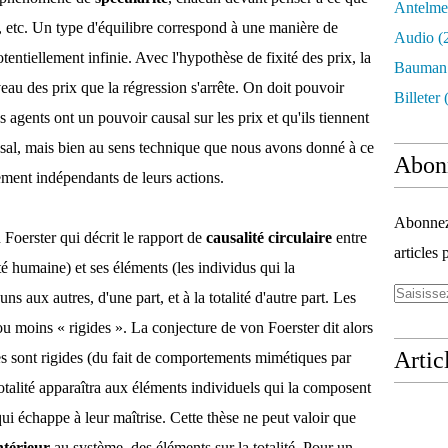
Antelme
, etc. Un type d'équilibre correspond à une manière de
Audio
(
tentiellement infinie. Avec l'hypothèse de fixité des prix, la
Bauman
eau des prix que la régression s'arrête. On doit pouvoir
Billeter
(
s agents ont un pouvoir causal sur les prix et qu'ils tiennent
usal, mais bien au sens technique que nous avons donné à ce
Abon
llement indépendants de leurs actions.
Abonnez-
Foerster qui décrit le rapport de
causalité circulaire
entre
articles 
té humaine) et ses éléments (les individus qui la
ns aux autres, d'une part, et à la totalité d'autre part. Les
ou moins « rigides ». La conjecture de von Foerster dit alors
Artic
lles sont rigides (du fait de comportements mimétiques par
talité apparaîtra aux éléments individuels qui la composent
échappe à leur maîtrise. Cette thèse ne peut valoir que
ntérieur
au système, des éléments sur la totalité. Pour un