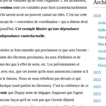
un jeu de variables qu'ils vont l'organiser. C'est lucidement,
Arch
vention
tenir ces variables pour fixes (contrefactuellement
'ils savent avoir un pouvoir causal sur elles. C'est sur cette
2026
oncept de « convention de coordination » qui a obtenu droit
Août
ujourd'hui.
Cet exemple illustre qu'une dépendance
Juille
indépendance contrefactuelle.
Juin
(
Mai
(
risées se font entendre qui proclament ce que sera l'avenir :
Avril
sultat des élections prochaines, les taux d'inflation et de
Mars
ion des gaz à effet de serre, etc. Les prévisionnistes et
Févri
us avec eux, que cet avenir qu'ils nous annoncent comme si il
2025
 qui le faisons. Nous ne nous rebellons pas devant ce qui
2024
ysique (sauf parfois les électeurs). C'est la cohérence de ce
2023
venir
que Dupuy tente de dégager. Supposer que l'agent
2022
 aucune façon qu'il ne voie pas que l'avenir dépend
2021