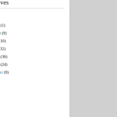
ives
(1)
t
(9)
10)
32)
(36)
(24)
er
(9)