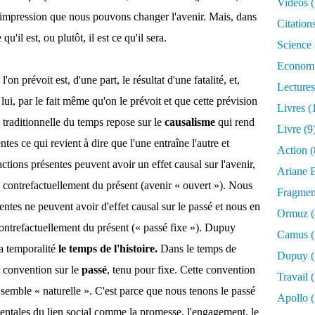
Vidéos
(
l'impression que nous pouvons changer l'avenir. Mais, dans
Citation
'il est, ou plutôt, il est ce qu'il sera.
Science
Econom
'on prévoit est, d'une part, le résultat d'une fatalité, et,
Lectures
lui, par le fait même qu'on le prévoit et que cette prévision
Livres
(
traditionnelle du temps repose sur le
causalisme
qui rend
Livre
(9
es ce qui revient à dire que l'une entraîne l'autre et
Action
(
ions présentes peuvent avoir un effet causal sur l'avenir,
Ariane B
 contrefactuellement du présent (avenir « ouvert »). Nous
Fragmen
entes ne peuvent avoir d'effet causal sur le passé et nous en
Ormuz
(
ontrefactuellement du présent (« passé fixe »).
Dupuy
Camus
(
a temporalité
le temps de l'histoire.
Dans le temps de
Dupuy
(
r convention sur le
passé
, tenu pour fixe. Cette convention
Travail
(
s semble « naturelle ». C'est parce que nous tenons le passé
Apollo
(
ntales du lien social comme la promesse, l'engagement, le