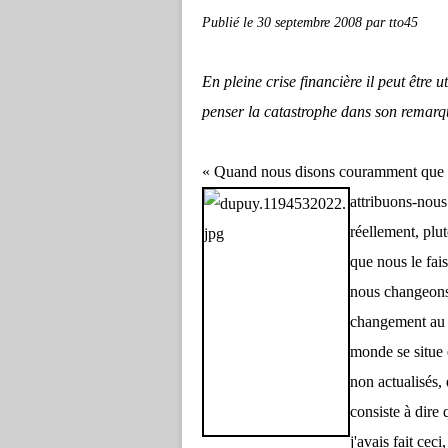
Publié le
30 septembre 2008
par tto45
En pleine crise financière il peut être 
penser la catastrophe dans son
remarqu
« Quand nous disons couramment que no
attribuons-nous
réellement, plut
que nous le fai
nous changeons 
changement au s
monde se situe e
non actualisés, 
consiste à dire
j'avais fait ceci