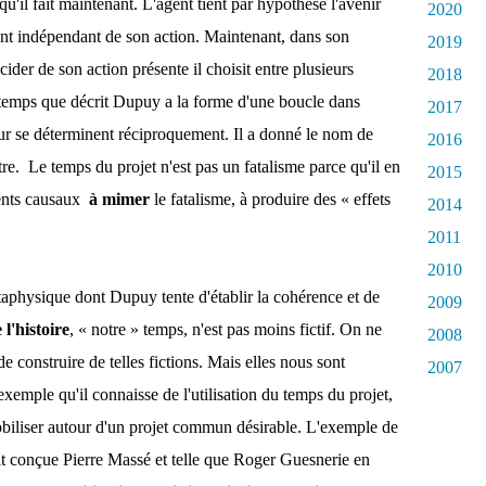
u'il fait maintenant. L'agent tient par hypothèse l'avenir
2020
ment indépendant de son action. Maintenant, dans son
2019
ider de son action présente il choisit entre plusieurs
2018
Le temps que décrit Dupuy a la forme d'une boucle dans
2017
utur se déterminent réciproquement. Il a donné le nom de
2016
tre. Le temps du projet n'est pas un fatalisme parce qu'il en
2015
ments causaux
à mimer
le fatalisme, à produire des « effets
2014
2011
2010
taphysique dont Dupuy tente d'établir la cohérence et de
2009
l'histoire
, « notre » temps, n'est pas moins fictif. On ne
2008
 construire de telles fictions. Mais elles nous sont
2007
exemple qu'il connaisse de l'utilisation du temps du projet,
obiliser autour d'un projet commun désirable. L'exemple de
vait conçue Pierre Massé et telle que Roger Guesnerie en