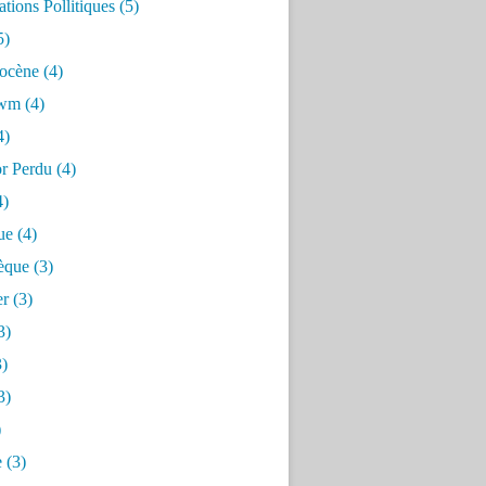
tions Pollitiques
(5)
5)
ocène
(4)
awm
(4)
4)
or Perdu
(4)
4)
ue
(4)
èque
(3)
er
(3)
3)
)
3)
)
e
(3)