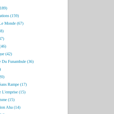
189)
ations
(159)
 Le Monde
(67)
8)
47)
(46)
que
(42)
e Du Funambule
(36)
)
20)
Sans Rampe
(17)
e L'emprise
(15)
risme
(15)
tion Aha
(14)