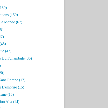
189)
ations
(159)
 Le Monde
(67)
8)
47)
(46)
que
(42)
e Du Funambule
(36)
)
20)
Sans Rampe
(17)
e L'emprise
(15)
risme
(15)
tion Aha
(14)