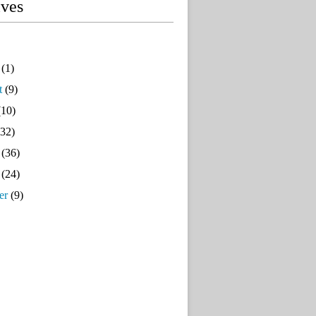
ives
(1)
t
(9)
10)
32)
(36)
(24)
er
(9)