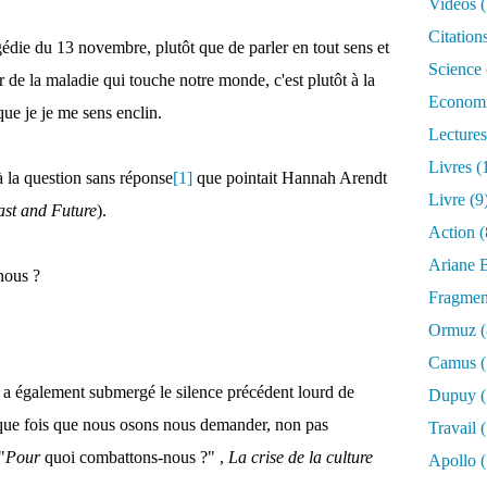
Vidéos
(
Citation
gédie du 13 novembre, plutôt que de parler en tout sens et
Science
r de la maladie qui touche notre monde, c'est plutôt à la
Econom
que je je me sens enclin.
Lectures
Livres
(
à la question sans réponse
[1]
que pointait Hannah Arendt
Livre
(9
st and Future
).
Action
(
Ariane B
nous ?
Fragmen
Ormuz
(
Camus
(
le a également submergé le silence précédent lourd de
Dupuy
(
que fois que nous osons nous demander, non pas
Travail
(
"
Pour
quoi combattons-nous ?" ,
La crise de la culture
Apollo
(