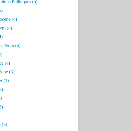
tions Pollitiques
(5)
5)
ocène
(4)
awm
(4)
4)
or Perdu
(4)
4)
ue
(4)
èque
(3)
er
(3)
3)
)
3)
)
e
(3)