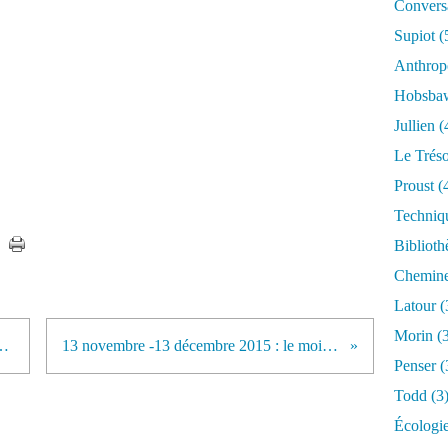
Conversa
Supiot
(
Anthrop
Hobsb
Jullien
(
Le Trés
Proust
(
Techniq
Biblioth
Chemin
Latour
(
Morin
(3
monde numérique (3/7)
13 novembre -13 décembre 2015 : le mois terrible
Penser
(
Todd
(3
Écologi