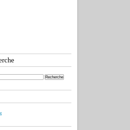
erche
g