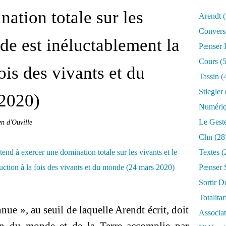
ation totale sur les
Arendt
(
Convers
de est inéluctablement la
Pænser
Cours
(5
ois des vivants et du
Tassin
(
Stiegler
2020)
Numéri
Le Gest
en d'Ouville
Chn
(28
Textes
(
Pænser 
Sortir D
Totalita
ue », au seuil de laquelle Arendt écrit, doit
Associa