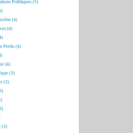
tions Pollitiques
(5)
5)
ocène
(4)
awm
(4)
4)
or Perdu
(4)
4)
ue
(4)
èque
(3)
er
(3)
3)
)
3)
)
e
(3)