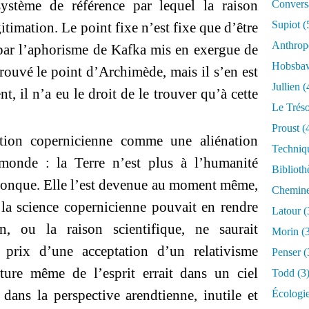
 système de référence par lequel la raison
Conversa
Supiot
(
gitimation. Le point fixe n’est fixe que d’être
Anthrop
e par l’aphorisme de Kafka mis en exergue de
Hobsb
 trouvé le point d’Archimède, mais il s’en est
Jullien
(
t, il n’a eu le droit de le trouver qu’à cette
Le Trés
Proust
(
ution copernicienne comme une aliénation
Techniq
u monde : la Terre n’est plus à l’humanité
Biblioth
onque. Elle l’est devenue au moment même,
Chemin
la science copernicienne pouvait en rendre
Latour
(
n, ou la raison scientifique, ne saurait
Morin
(3
 prix d’une acceptation d’un relativisme
Penser
(
ture même de l’esprit errait dans un ciel
Todd
(3
 dans la perspective arendtienne, inutile et
Écologi