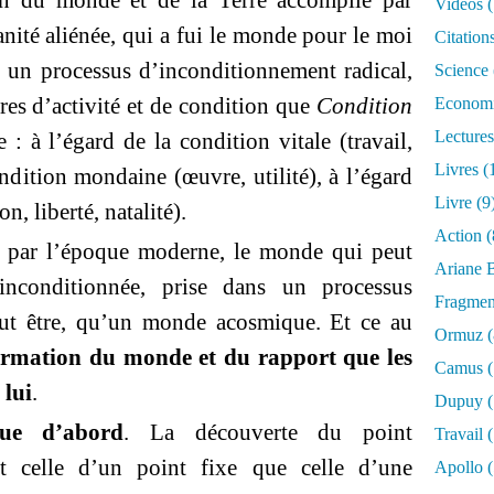
on du monde et de la Terre accomplie par
Vidéos
(
ité aliénée, qui a fui le monde pour le moi
Citation
et un processus d’inconditionnement radical,
Science
tres d’activité et de condition que
Condition
Econom
Lectures
: à l’égard de la condition vitale (travail,
Livres
(
ondition mondaine (œuvre, utilité), à l’égard
Livre
(9
n, liberté, natalité).
Action
(
né par l’époque moderne, le monde qui peut
Ariane B
inconditionnée, prise dans un processus
Fragmen
peut être, qu’un monde acosmique. Et ce au
Ormuz
(
ormation du monde et du rapport que les
Camus
(
 lui
.
Dupuy
(
que d’abord
. La découverte du point
Travail
(
t celle d’un point fixe que celle d’une
Apollo
(