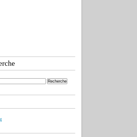
erche
g