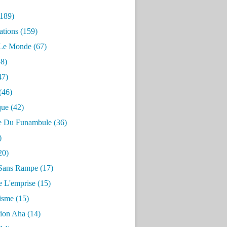
189)
ations
(159)
 Le Monde
(67)
8)
47)
(46)
que
(42)
e Du Funambule
(36)
)
20)
Sans Rampe
(17)
e L'emprise
(15)
risme
(15)
tion Aha
(14)