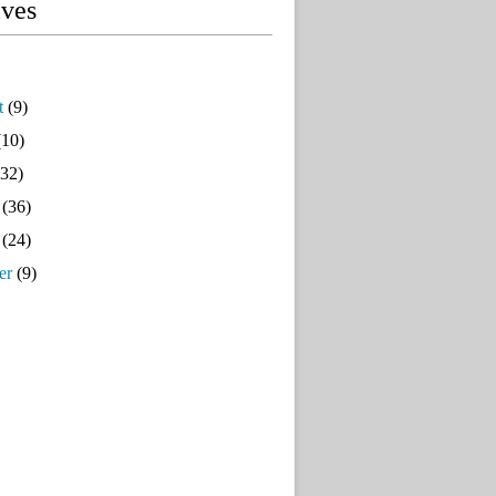
ives
t
(9)
10)
32)
(36)
(24)
er
(9)