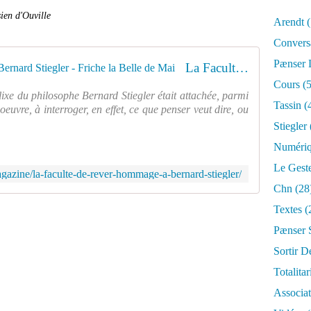
sien d'Ouville
Arendt
(
Convers
Pænser
La Faculté de rêver. Hommage à Bernard Stiegler - Friche la Belle de Mai
Cours
(5
lixe du philosophe Bernard Stiegler était attachée, parmi
Tassin
(
oeuvre, à interroger, en effet, ce que penser veut dire, ou
Stiegler
Numéri
Le Gest
gazine/la-faculte-de-rever-hommage-a-bernard-stiegler/
Chn
(28
Textes
(
Pænser 
Sortir D
Totalita
Associa