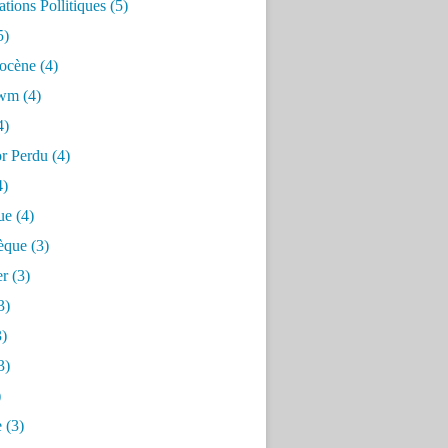
tions Pollitiques
(5)
5)
ocène
(4)
awm
(4)
4)
or Perdu
(4)
4)
ue
(4)
èque
(3)
er
(3)
3)
)
3)
)
e
(3)