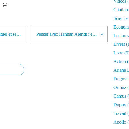
Vidéos
(
Citation
Science
Econom
Retour sur un coup de foudre spirituel et ses enfants
Penser avec Hannah Arendt : entretien
Lectures
Livres
(
Livre
(9
Action
(
Ariane B
Fragmen
Ormuz
(
Camus
(
Dupuy
(
Travail
(
Apollo
(