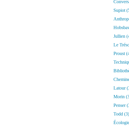
Conversa
Supiot
(
Anthrop
Hobsb
Jullien
(
Le Trés
Proust
(
Techniq
Biblioth
Chemin
Latour
(
Morin
(3
Penser
(
Todd
(3
Écologi