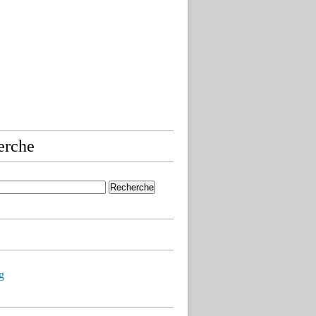
erche
g