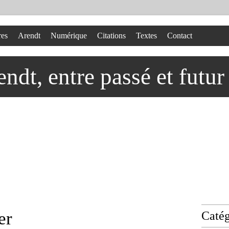
res
Arendt
Numérique
Citations
Textes
Contact
dt, entre passé et futur
er
Catég