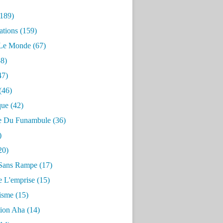
189)
ations
(159)
 Le Monde
(67)
8)
47)
(46)
que
(42)
e Du Funambule
(36)
)
20)
Sans Rampe
(17)
e L'emprise
(15)
risme
(15)
tion Aha
(14)