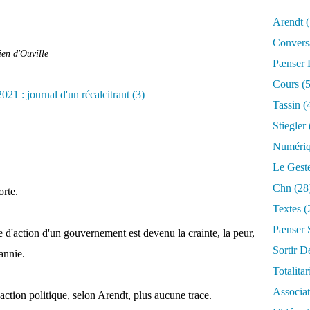
Arendt
(
Convers
ien d'Ouville
Pænser
Cours
(5
Tassin
(
Stiegler
Numéri
Le Gest
Chn
(28
orte.
Textes
(
Pænser 
 d'action d'un gouvernement est devenu la crainte, la peur,
Sortir D
rannie.
Totalita
Associa
l'action politique, selon Arendt, plus aucune trace.