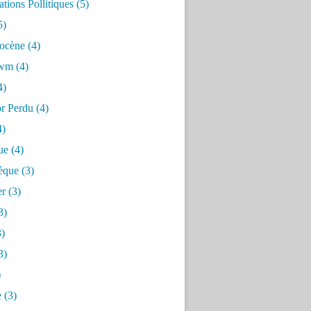
tions Pollitiques
(5)
5)
ocène
(4)
awm
(4)
4)
or Perdu
(4)
4)
ue
(4)
èque
(3)
er
(3)
3)
)
3)
)
e
(3)