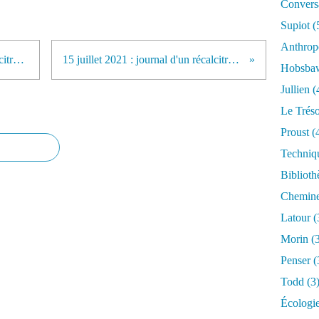
Conversa
Supiot
(
Anthrop
13 juillet 2021 : journal d'un récalcitrant (2)
15 juillet 2021 : journal d'un récalcitrant (4)
Hobsb
Jullien
(
Le Trés
Proust
(
Techniq
Biblioth
Chemin
Latour
(
Morin
(3
Penser
(
Todd
(3
Écologi