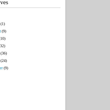
ives
(1)
t
(9)
10)
32)
(36)
(24)
er
(9)