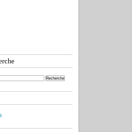
erche
g