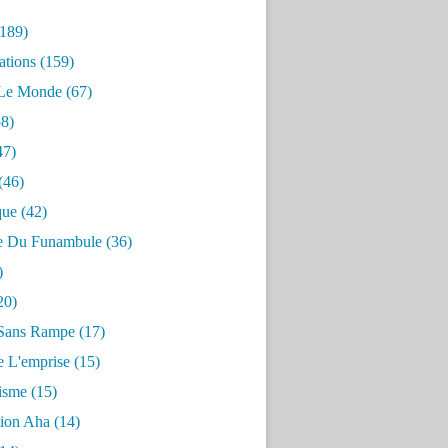
189)
ations
(159)
 Le Monde
(67)
8)
47)
(46)
que
(42)
e Du Funambule
(36)
)
20)
Sans Rampe
(17)
e L'emprise
(15)
risme
(15)
tion Aha
(14)