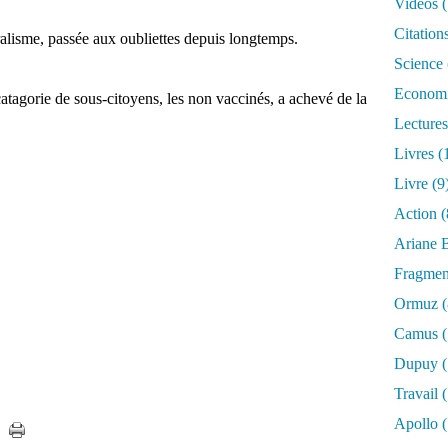
Vidéos
(
Citation
éralisme, passée aux oubliettes depuis longtemps.
Science
Econom
catagorie de sous-citoyens, les non vaccinés, a achevé de la
Lectures
Livres
(
Livre
(9
Action
(
Ariane B
Fragmen
Ormuz
(
Camus
(
Dupuy
(
Travail
(
Apollo
(