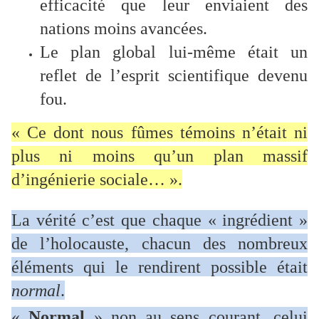
efficacité que leur enviaient des
nations moins avancées.
Le plan global lui-même était un
reflet de l’esprit scientifique devenu
fou.
« Ce dont nous fûmes témoins n’était ni
plus ni moins qu’un plan massif
d’ingénierie sociale… ».
La vérité c’est que chaque « ingrédient »
de l’holocauste, chacun des nombreux
éléments qui le rendirent possible était
normal
.
«
Normal
» non au sens courant, celui