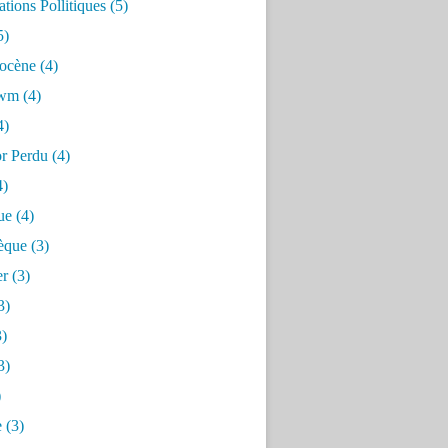
tions Pollitiques
(5)
5)
ocène
(4)
awm
(4)
4)
or Perdu
(4)
4)
ue
(4)
èque
(3)
er
(3)
3)
)
3)
)
e
(3)