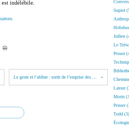
Conversa
 est indélébile.
Supiot
(
sations
Anthrop
Hobsb
Jullien
(
Le Trés
Proust
(
Techniq
Biblioth
Le geste et l’abîme : sortir de l’emprise des Sciences inhumaines
Chemin
Latour
(
Morin
(3
Penser
(
Todd
(3
Écologi