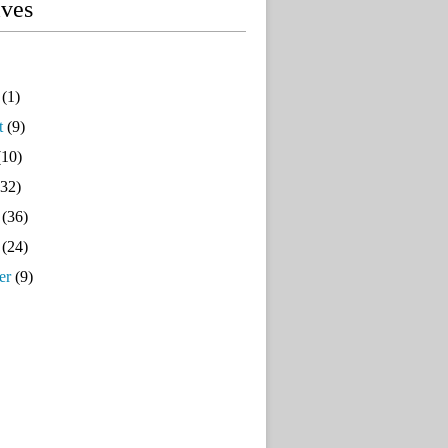
ives
(1)
t
(9)
10)
32)
(36)
(24)
er
(9)