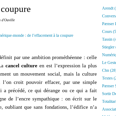
a coupure
Arendt
(
Convers
n d'Ouville
Pænser
Cours
(5
Tassin
(
Stiegler
Numéri
finit par une ambition prométhéenne : celle
Le Gest
 La
cancel culture
en est l’expression la plus
Chn
(28
lement un mouvement social, mais la culture
Textes
(
 l’on croit pouvoir effacer, par une simple
Pænser 
ui a précédé, ce qui dérange ou ce qui a fait
Sortir D
gne de l’encre sympathique : on écrit sur le
Totalita
e, oubliant que sans fondations, l’édifice n’a
Associa