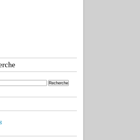
erche
g