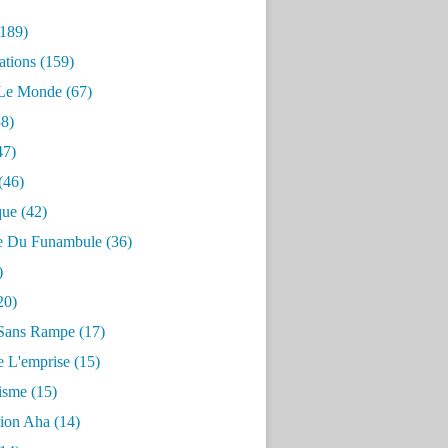
189)
ations
(159)
 Le Monde
(67)
8)
47)
(46)
que
(42)
e Du Funambule
(36)
)
20)
Sans Rampe
(17)
e L'emprise
(15)
risme
(15)
tion Aha
(14)