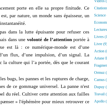
Vidéos
(
facement porte en elle sa propre finitude. Ce
Citation
st, par nature, un monde sans épaisseur, un
Science
Econom
instantanéité.
Lectures
 pas dans la lutte épuisante pour refuser ces
Livres
(
 mais dans une
volonté de l’attention
portée à
Livre
(9
doxe est là : ce numérique-monde est d’une
Action
(
 d’un flux, d’une impulsion, d’un signal. La
Ariane B
c la culture qui l’a portée, dès que le courant
Fragmen
Ormuz
(
 les bugs, les pannes et les ruptures de charge,
Camus
(
imes de ce gommage universel. La panne n'est
Dupuy
(
el du réel. Cultiver cette attention aux failles
Travail
(
« pænser » l'éphémère pour mieux retrouver ce
Apollo
(