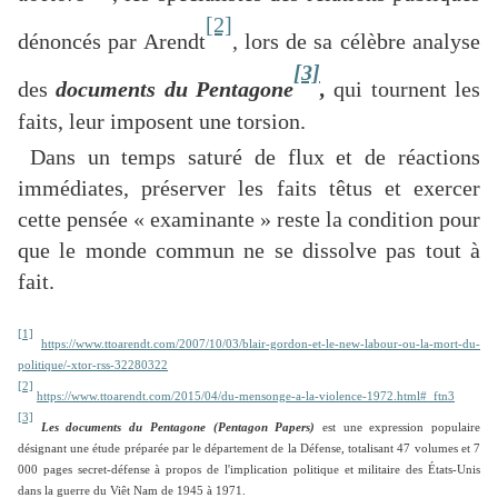
[2]
dénoncés par Arendt
, lors de sa célèbre analyse
[3]
des
documents du Pentagone
,
qui tournent les
faits, leur imposent une torsion.
Dans un temps saturé de flux et de réactions
immédiates, préserver les faits têtus et exercer
cette pensée « examinante » reste la condition pour
que le monde commun ne se dissolve pas tout à
fait.
[1]
https://www.ttoarendt.com/2007/10/03/blair-gordon-et-le-new-labour-ou-la-mort-du-
politique/-xtor-rss-32280322
[2]
https://www.ttoarendt.com/2015/04/du-mensonge-a-la-violence-1972.html#_ftn3
[3]
Les documents du Pentagone (
Pentagon Papers)
est une expression populaire
désignant une étude préparée par le département de la Défense, totalisant 47 volumes et 7
000 pages secret-défense à propos de l'implication politique et militaire des États-Unis
dans la guerre du Viêt Nam de 1945 à 1971.