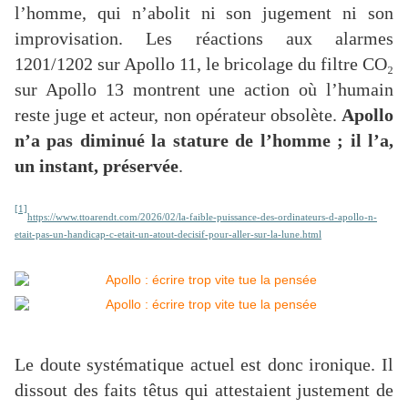
l’homme, qui n’abolit ni son jugement ni son
improvisation. Les réactions aux alarmes
1201/1202 sur Apollo 11, le bricolage du filtre CO₂
sur Apollo 13 montrent une action où l’humain
reste juge et acteur, non opérateur obsolète.
Apollo
n’a pas diminué la stature de l’homme ; il l’a,
un instant, préservée
.
[1]
https://www.ttoarendt.com/2026/02/la-faible-puissance-des-ordinateurs-d-apollo-n-
etait-pas-un-handicap-c-etait-un-atout-decisif-pour-aller-sur-la-lune.html
Le doute systématique actuel est donc ironique. Il
dissout des faits têtus qui attestaient justement de