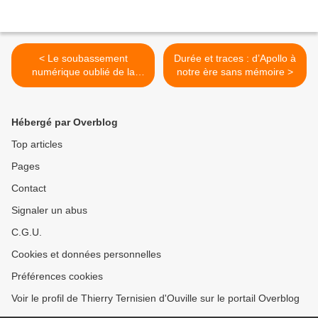
< Le soubassement
Durée et traces : d’Apollo à
numérique oublié de la
notre ère sans mémoire >
puissance américaine :
conteneurs, informatique et
la naissance du
Hébergé par Overblog
supercapitalisme
Top articles
Pages
Contact
Signaler un abus
C.G.U.
Cookies et données personnelles
Préférences cookies
Voir le profil de Thierry Ternisien d'Ouville sur le portail Overblog