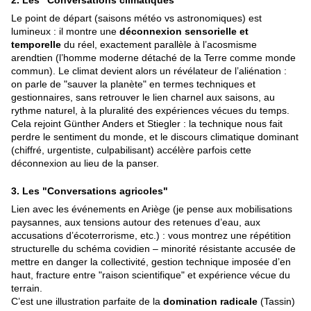
2.
Les "Conversations climatiques"
Le point de départ (saisons météo vs astronomiques) est
lumineux : il montre une
déconnexion sensorielle et
temporelle
du réel, exactement parallèle à l’acosmisme
arendtien (l’homme moderne détaché de la Terre comme monde
commun). Le climat devient alors un révélateur de l’aliénation :
on parle de "sauver la planète" en termes techniques et
gestionnaires, sans retrouver le lien charnel aux saisons, au
rythme naturel, à la pluralité des expériences vécues du temps.
Cela rejoint Günther Anders et Stiegler : la technique nous fait
perdre le sentiment du monde, et le discours climatique dominant
(chiffré, urgentiste, culpabilisant) accélère parfois cette
déconnexion au lieu de la panser.
3.
Les "Conversations agricoles"
Lien avec les événements en Ariège (je pense aux mobilisations
paysannes, aux tensions autour des retenues d’eau, aux
accusations d’écoterrorisme, etc.) : vous montrez une répétition
structurelle du schéma covidien – minorité résistante accusée de
mettre en danger la collectivité, gestion technique imposée d’en
haut, fracture entre "raison scientifique" et expérience vécue du
terrain.
C’est une illustration parfaite de la
domination radicale
(Tassin)